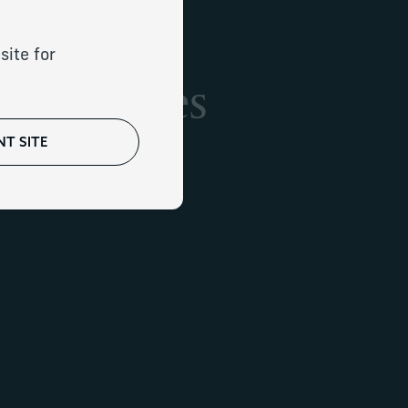
site for
 complexes
T SITE
artenaires de services
rofessionnels