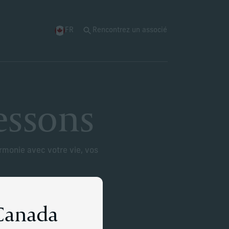
FR
Rencontrez un associé
essons
armonie avec votre vie, vos
 Canada