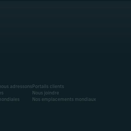
 nous adressons
Portails clients
es
Nous joindre
mondiales
Nos emplacements mondiaux