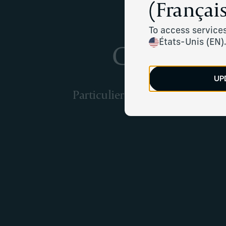
(Français
To access services
Clients m
États-Unis (EN)
UP
Particuliers et familles