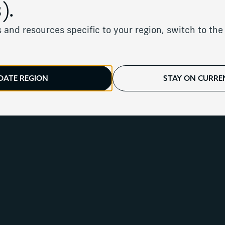
).
 and resources specific to your region, switch to the 
ondiaux aux besoins
.
DATE REGION
STAY ON CURREN
P
Athlètes et artistes
p