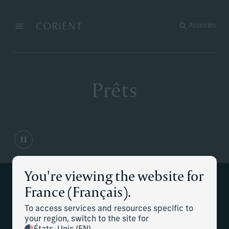
Retour à la page d’accueil
Associés
Menu
Modifier
Prêts
You're viewing the website for
Répondre à vos besoins en
France (Français).
matière de prêt
To access services and resources specific to
your region, switch to the site for
Chez Corient, nous comprenons à quel point il peut être