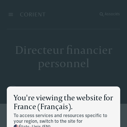
Retour à la page d’accueil
Associés
Menu
Modifier
Directeur financier
personnel
You're viewing the website for
France (Français).
To access services and resources specific to
Services de directeur financier
your region, switch to the site for