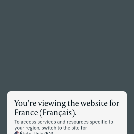
Retour à la page d’accueil
Associés
Menu
Modifier
Détails des nouvelles
You're viewing the website for
Corient Acquiert Northeast
France (Français).
Financial Consultants, un Bureau
de Multi-Family Office du
To access services and resources specific to
your region, switch to the site for