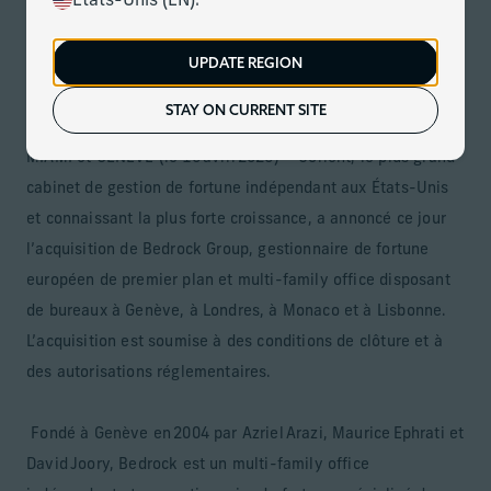
États-Unis (EN).
Le 16 avril 2026
Télécharger
UPDATE REGION
Le cabinet étend son modèle de partenariat privé et
ajoutera 10,7 milliards de dollars US d’actifs gérés
STAY ON CURRENT SITE
MIAMI et GENÈVE (le 16 avril 2026) – Corient, le plus grand
cabinet de gestion de fortune indépendant aux États-Unis
et connaissant la plus forte croissance, a annoncé ce jour
l’acquisition de Bedrock Group, gestionnaire de fortune
européen de premier plan et multi-family office disposant
de bureaux à Genève, à Londres, à Monaco et à Lisbonne.
L’acquisition est soumise à des conditions de clôture et à
des autorisations réglementaires.
Fondé à Genève en 2004 par Azriel Arazi, Maurice Ephrati et
David Joory, Bedrock est un multi-family office