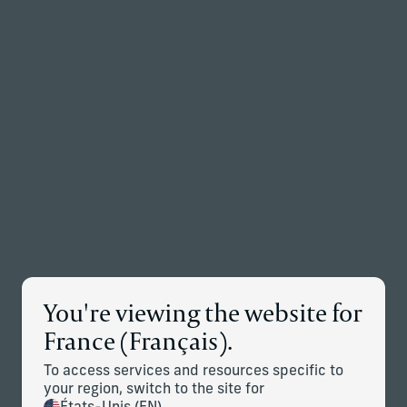
Retour à la page d’accueil
Associés
Menu
Modifier
Détails des nouvelles
You're viewing the website for
Corient Poursuit son Expansion
France (Français).
Mondiale Avec L’acquisition du
Groupe Genevois Bedrock Group
To access services and resources specific to
your region, switch to the site for