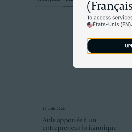
(Français
To access services
États-Unis (EN)
UP
17 JUIN 2026
Aide apportée à un
entrepreneur britannique