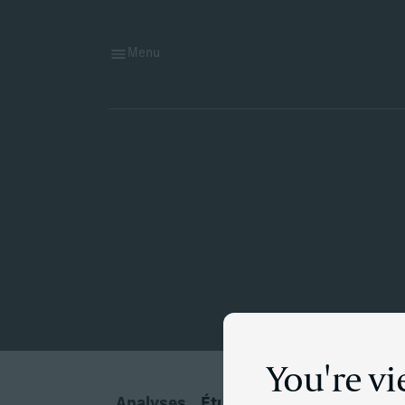
Menu
You're v
Analyses
Études de cas