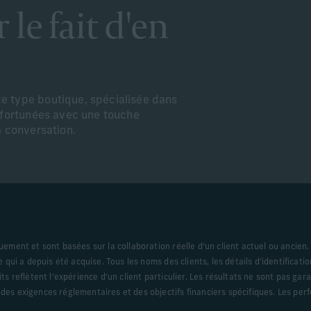
 le fait d'en
e type boutique, spécialisée dans
s fortunées avec une touche
a conversation.
iquement et sont basées sur la collaboration réelle d’un client actuel ou ancien
ise qui a depuis été acquise. Tous les noms des clients, les détails d’identifica
rits reflètent l’expérience d’un client particulier. Les résultats ne sont pas ga
, des exigences réglementaires et des objectifs financiers spécifiques. Les pe