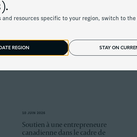
).
 and resources specific to your region, switch to the 
.
DATE REGION
STAY ON CURREN
10 JUIN 2026
Soutien à une entrepreneure
canadienne dans le cadre de