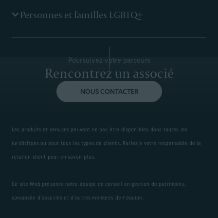
En savoir plus
Le groupe d’investisseurs professionnels Corient se
Personnes et familles LGBTQ+
consacre à conseiller et à soutenir les besoins uniques
des fondateurs et des dirigeants de certaines des
principales sociétés de gestion d’actifs alternatifs.
En savoir plus
Nous disposons de l’expérience et des connaissances
Poursuivez votre parcours
nécessaires pour aider les personnes LGBTQ+ et leurs
Rencontrez un associé
familles à tirer parti des politiques en vigueur
aujourd’hui en matière de mariage, de fiscalité, de
succession et de soins de santé afin de bâtir leur
NOUS CONTACTER
patrimoine de manière plus efficace.
En savoir plus
Les produits et services peuvent ne pas être disponibles dans toutes les
juridictions ou pour tous les types de clients. Parlez à votre responsable de la
relation client pour en savoir plus.
Ce site Web présente notre équipe de conseil en gestion de patrimoine,
composée d’associés et d’autres membres de l’équipe.