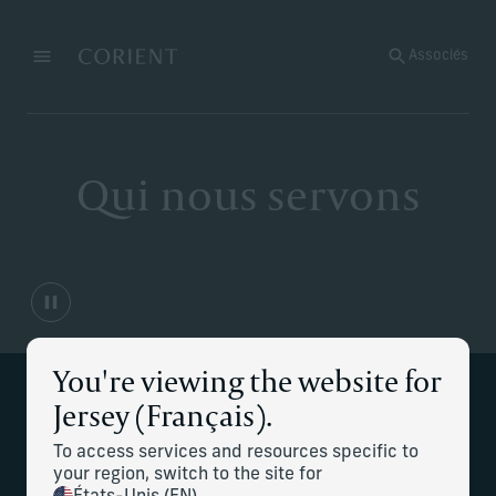
Retour à la page d’accueil
Associés
Menu
Modifier
Qui nous servons
You're viewing the website for
Jersey (Français).
Nos experts permettent de délivrer des
conseils patrimoniaux personnalisés,
To access services and resources specific to
your region, switch to the site for
alignés sur votre mode de vie, vos