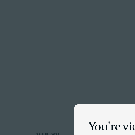
Menu
Act
You're v