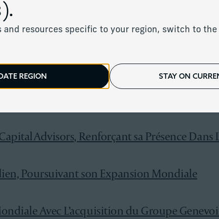
).
New York avec l’acquisition de Seven Bridges A
 and resources specific to your region, switch to the 
.
opéenne avec l’acquisition de Letus Private Offi
DATE REGION
STAY ON CURREN
 de Stonehage Fleming et Stanhope Capital Group
Capital Advisors, Renforçant sa Présence Dans 
dien, Poursuivant son Expansion Mondiale
Mondiale Avec L’acquisition du Groupe Genevo