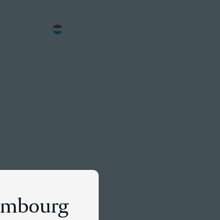
FR
Rencontrez un associé
ales
xembourg