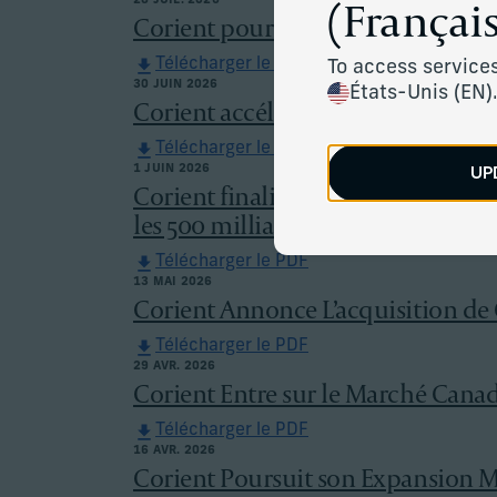
(Français
28 JUIL. 2026
Corient poursuit son expansion à 
Télécharger le PDF
To access services
30 JUIN 2026
États-Unis (EN)
Corient accélère sa croissance eur
Télécharger le PDF
UP
1 JUIN 2026
Corient finalise les acquisitions
les 500 milliards de dollars US
Télécharger le PDF
13 MAI 2026
Corient Annonce L’acquisition de 
Télécharger le PDF
29 AVR. 2026
Corient Entre sur le Marché Cana
Télécharger le PDF
16 AVR. 2026
Corient Poursuit son Expansion 