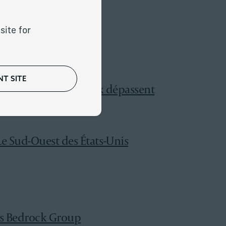
dvisors
site for
ce
T SITE
 ; les actifs mondiaux dépassent
Le Sud-Ouest des États-Unis
is Bedrock Group