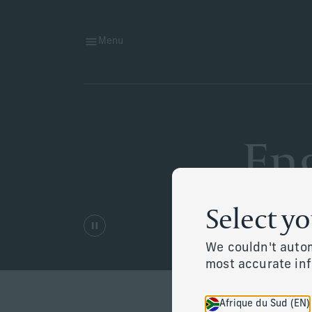
Menu
En
Select y
We couldn't autom
most accurate in
Afrique du Sud (EN)