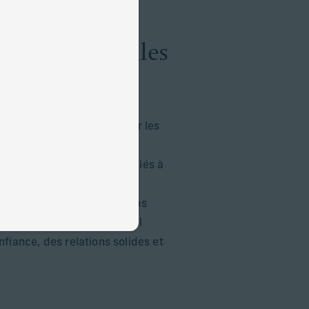
aider les familles
spérer
ation avec les familles pour les
nt d’apprentissage et les
 d’éviter les risques associés à
 privilège, les conflits, la
ssion et autres). Nous aidons
e à développer leur « capital
nfiance, des relations solides et