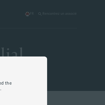
FR
Rencontrez un associé
ial
ed the
.