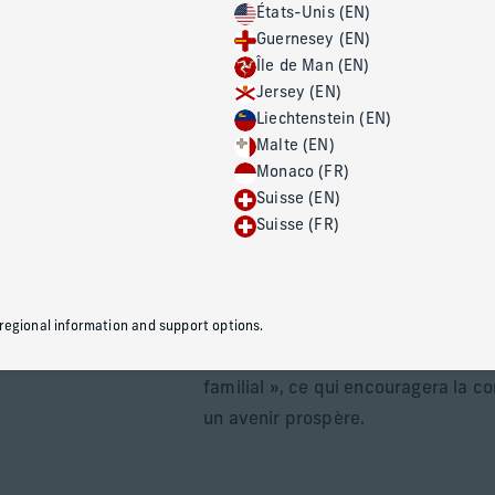
États-Unis (EN)
Guernesey (EN)
Des services pour 
Île de Man (EN)
Jersey (EN)
à grandir et à pro
Liechtenstein (EN)
Malte (EN)
Monaco (FR)
Suisse (EN)
Nous travaillons en étroite collabor
Suisse (FR)
aider à développer un environneme
compétences interpersonnelles afin
la richesse (tels que le sentiment de
mauvaise planification de la succe
 regional information and support options.
toutes les générations de la famill
familial », ce qui encouragera la co
un avenir prospère.