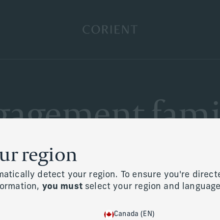
Retour à la page d’accueil
gagement famil
our region
atically detect your region. To ensure you're direct
formation,
you must
select your region and language
Canada (EN)