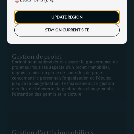
États-Unis (EN).
Nous proposons des services complets de gestion de la
construction, de gestion de projet, de gestion financière
UPDATE REGION
pour les nouveaux projets et les rénovations, ainsi que des
services de gestion des actifs immobiliers.
STAY ON CURRENT SITE
Gestion de projet
Corient peut superviser et assurer la gouvernance de
projet sur tous les aspects d'un projet immobilier,
depuis la mise en place de contrôles de projet
concernant le personnel/l'organisation de l'équipe
jusqu'à la budgétisation, le financement, la gestion
des flux de trésorerie, la gestion des changements,
l'obtention des permis et la clôture.
Gestion d’actifs immobiliers