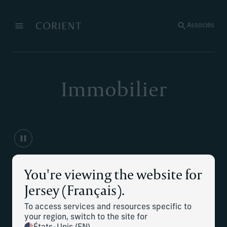
Retour à la page d’accueil
Associés
Menu
Modifier
Immobilier
You're viewing the website for
Répondre à vos besoins en
Jersey (Français).
matière de gestion
To access services and resources specific to
your region, switch to the site for
immobilière