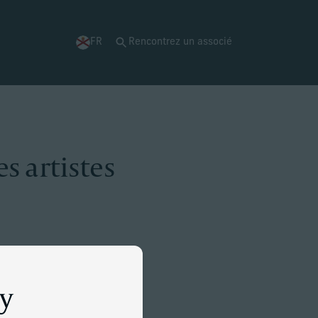
FR
Rencontrez un associé
s artistes
ey
d’une passion
rnières années, nous