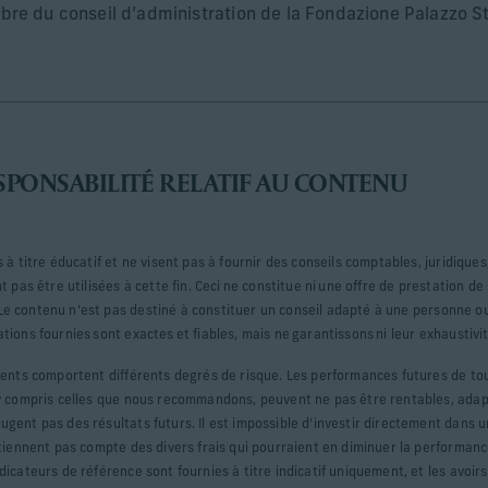
re du conseil d’administration de la Fondazione Palazzo Str
SPONSABILITÉ RELATIF AU CONTENU
 à titre éducatif et ne visent pas à fournir des conseils comptables, juridiques
 pas être utilisées à cette fin. Ceci ne constitue ni une offre de prestation de 
s. Le contenu n’est pas destiné à constituer un conseil adapté à une personne ou
ions fournies sont exactes et fiables, mais ne garantissons ni leur exhaustivit
ments comportent différents degrés de risque. Les performances futures de to
y compris celles que nous recommandons, peuvent ne pas être rentables, adap
ent pas des résultats futurs. Il est impossible d’investir directement dans u
 tiennent pas compte des divers frais qui pourraient en diminuer la performan
icateurs de référence sont fournies à titre indicatif uniquement, et les avoir