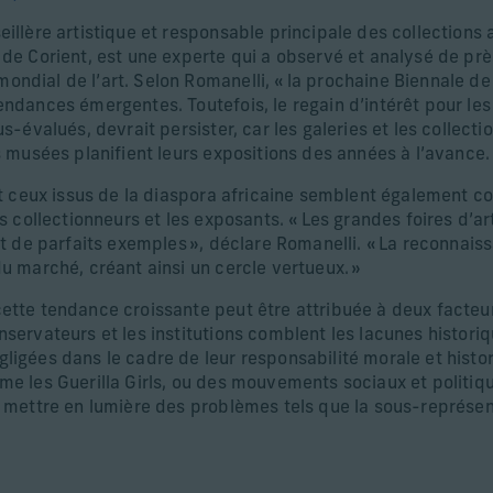
illère artistique et responsable principale des collections 
de Corient, est une experte qui a observé et analysé de prè
ndial de l’art. Selon Romanelli, « la prochaine Biennale de
endances émergentes. Toutefois, le regain d’intérêt pour les
s-évalués, devrait persister, car les galeries et les collecti
s musées planifient leurs expositions des années à l’avance.
et ceux issus de la diaspora africaine semblent également co
es collectionneurs et les exposants. « Les grandes foires d’ar
nt de parfaits exemples », déclare Romanelli. « La reconnaiss
du marché, créant ainsi un cercle vertueux. »
ette tendance croissante peut être attribuée à deux facteu
servateurs et les institutions comblent les lacunes historiq
ligées dans le cadre de leur responsabilité morale et histor
me les Guerilla Girls, ou des mouvements sociaux et politi
à mettre en lumière des problèmes tels que la sous-représe