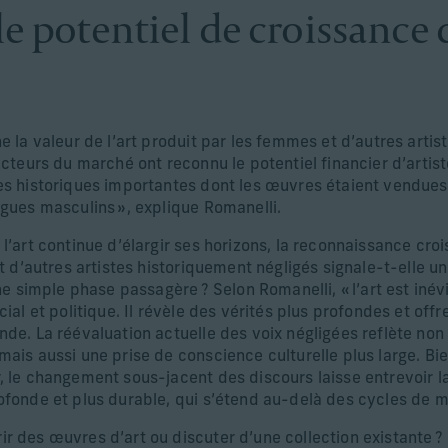
le potentiel de croissance 
e la valeur de l’art produit par les femmes et d’autres artis
acteurs du marché ont reconnu le potentiel financier d’artis
es historiques importantes dont les œuvres étaient vendues à
ogues masculins », explique Romanelli.
 l’art continue d’élargir ses horizons, la reconnaissance cr
et d’autres artistes historiquement négligés signale-t-elle 
une simple phase passagère ? Selon Romanelli, « l’art est inév
cial et politique. Il révèle des vérités plus profondes et off
nde. La réévaluation actuelle des voix négligées reflète no
mais aussi une prise de conscience culturelle plus large. B
 le changement sous-jacent des discours laisse entrevoir la
ofonde et plus durable, qui s’étend au-delà des cycles de m
r des œuvres d’art ou discuter d’une collection existante 