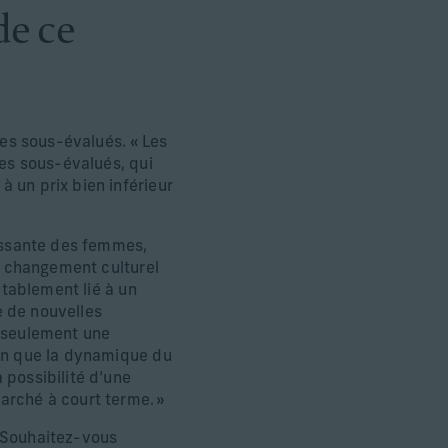
de ce
tes sous-évalués. « Les
tes sous-évalués, qui
 un prix bien inférieur
oissante des femmes,
un changement culturel
itablement lié à un
re de nouvelles
n seulement une
ien que la dynamique du
 possibilité d’une
arché à court terme. »
? Souhaitez-vous