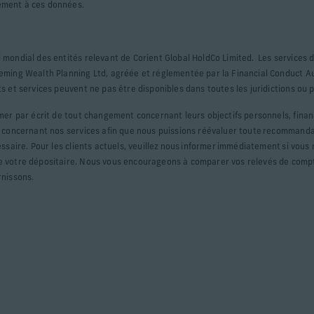
ement à ces données.
 mondial des entités relevant de Corient Global HoldCo Limited. Les services d
leming Wealth Planning Ltd, agréée et réglementée par la Financial Conduct 
s et services peuvent ne pas être disponibles dans toutes les juridictions ou p
rmer par écrit de tout changement concernant leurs objectifs personnels, finan
e concernant nos services afin que nous puissions réévaluer toute recommanda
essaire. Pour les clients actuels, veuillez nous informer immédiatement si vous
e votre dépositaire. Nous vous encourageons à comparer vos relevés de compt
rnissons.