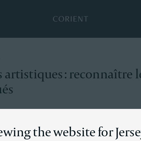
Retour à la page d’accueil
6
artistiques : reconnaître le
ués
ewing the website for Jers
ctionneurs, l’acquisition d’œuvres d’art relève avant tout 
ins choisissent toutefois de soutenir financièrement. Ces de