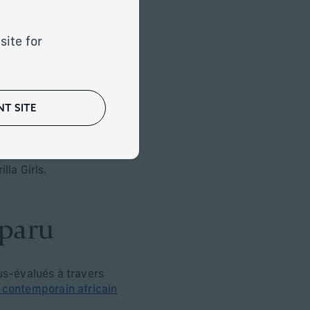
dans l’ensemble de leurs
site for
ndes tendances récentes
). En particulier, les
 la diaspora africaine,
ements significatifs
T SITE
cunes et investissent
rché mondial de l’art,
lla Girls.
pparu
us-évalués à travers
t contemporain africain