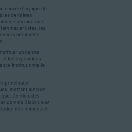
au sein de l’équipe de
s les dernières
 Venise fournira une
 femmes artistes, les
onneurs ont investi
 »
nstituer un centre
t et les expositions
ance institutionnelle
rs principaux.
ues, mettant ainsi en
ique. De plus, des
ques comme Black Lives
ntation des femmes et