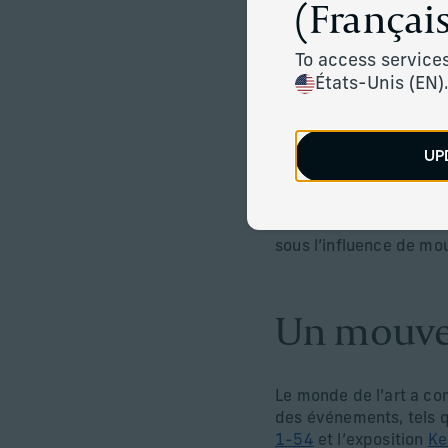
(Français
avons constaté un intér
portefeuilles.
To access services
S’il existe de nombreux
États-Unis (EN)
consiste à s’intéresser
femmes artistes, les ar
ainsi que d’autres créa
UP
sur le marché mondial d
De ce fait, les institu
dans des artistes sous
sous l’influence de mo
Un mouvem
Le monde de l’art a co
des événements, tels qu
1-54
et l’exposition
Ke