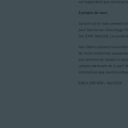
correspondent pas nécessair
À propos de nous
Corient est le nom commercial
sont fournis par Stonehage F
Uni (FRN. 562235). Les produit
Nos clients doivent nous info
de toute restriction souhaité
nos services de conseil si néc
compte mensuels de la part d
information que nous vous fou
EMEA 5367839 – Mai 2026