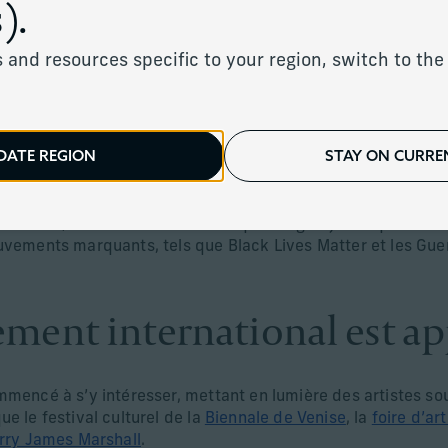
).
êt croissant de la part de clients souhaitant intégrer l’art 
 and resources specific to your region, switch to the 
 genres artistiques qui méritent l’attention, l’une des gra
.
 aux artistes méconnus (et donc potentiellement sous-évalués
tistes autochtones, les artistes africains, y compris ceux de
teurs historiquement moins prisés, sont à l’origine de chang
DATE REGION
STAY ON CURREN
e l’art.
tions et les collectionneurs privés comblent désormais ces la
-évalués, dans le cadre d’un rééquilibrage dynamique du ma
uvements marquants, tels que Black Lives Matter et les Gueri
ent international est a
mmencé à s’y intéresser, mettant en lumière des artistes so
e le festival culturel de la
Biennale de Venise
, la
foire d’ar
rry James Marshall
.