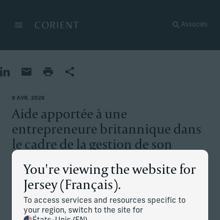
Retour à la page d’accueil
Associés
Menu
Modifier
Partager sur LinkedIn
Partager par e-mail
Imprimer la page
Partager
8 AVR. 2026
Aide apportée à une
entrepreneure britannique dans
le cadre de la gestion de son
portefeuille de placements et de
You're viewing the website for
la planification patrimoniale
Jersey (Français).
To access services and resources specific to
La situation
your region, switch to the site for