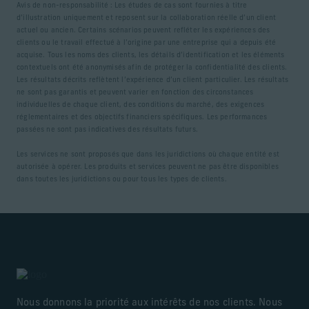
Avis de non-responsabilité : Les études de cas sont fournies à titre
d’illustration uniquement et reposent sur la collaboration réelle d’un client
actuel ou ancien. Certains scénarios peuvent refléter les expériences des
clients ou le travail effectué à l’origine par une entreprise qui a depuis été
acquise. Tous les noms des clients, les détails d’identification et les éléments
contextuels ont été anonymisés afin de protéger la confidentialité des clients.
Les résultats décrits reflètent l’expérience d’un client particulier. Les résultats
ne sont pas garantis et peuvent varier en fonction des circonstances
individuelles de chaque client, des conditions du marché, des exigences
réglementaires et des objectifs financiers spécifiques. Les performances
passées ne sont pas indicatives des résultats futurs.
Les services ne sont proposés que dans les juridictions où chaque entité est
autorisée à opérer. Les produits et services peuvent ne pas être disponibles
dans toutes les juridictions ou pour tous les types de clients.
Nous donnons la priorité aux intérêts de nos clients. Nous