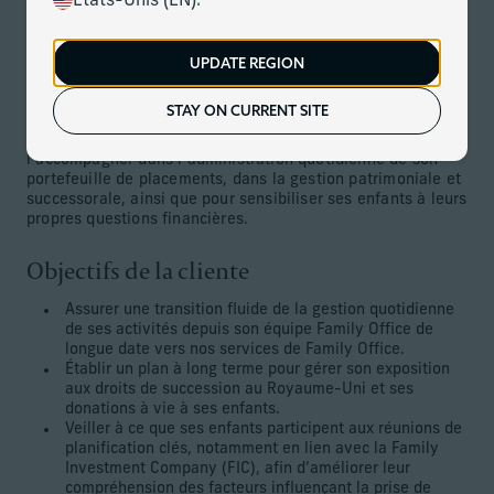
États-Unis (EN).
Une entrepreneure britannique prospère a généré sa
fortune grâce à la vente de son entreprise. Elle est une
investisseuse avertie, avec un solide portefeuille
UPDATE REGION
d’investissements en Private Equity et en capital-risque
d’une valeur proche de 100 millions de livres sterling.
STAY ON CURRENT SITE
Elle a demandé à l’équipe du Family Office de
l’accompagner dans l’administration quotidienne de son
portefeuille de placements, dans la gestion patrimoniale et
successorale, ainsi que pour sensibiliser ses enfants à leurs
propres questions financières.
Objectifs de la cliente
Assurer une transition fluide de la gestion quotidienne
de ses activités depuis son équipe Family Office de
longue date vers nos services de Family Office.
Établir un plan à long terme pour gérer son exposition
aux droits de succession au Royaume-Uni et ses
donations à vie à ses enfants.
Veiller à ce que ses enfants participent aux réunions de
planification clés, notamment en lien avec la Family
Investment Company (FIC), afin d’améliorer leur
compréhension des facteurs influençant la prise de