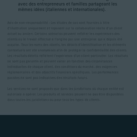
avec des entrepreneurs et familles partageant les
mêmes idées (italiennes et internationales).
Avis de non-responsabilité : Les études de cas sont fournies à titre
d’illustration uniquement et reposent sur la collaboration réelle d’un client
actuel ou ancien. Certains scénarios peuvent refléter les expériences des
clients ou le travail effectué à l’origine par une entreprise qui a depuis été
acquise. Tous les noms des clients, les détails d’identification et les éléments
contextuels ont été anonymisés afin de protéger la confidentialité des clients.
Les résultats décrits reflètent l’expérience d’un client particulier. Les résultats
ne sont pas garantis et peuvent varier en fonction des circonstances
individuelles de chaque client, des conditions du marché, des exigences
réglementaires et des objectifs financiers spécifiques. Les performances
passées ne sont pas indicatives des résultats futurs.
Les services ne sont proposés que dans les juridictions où chaque entité est
autorisée à opérer. Les produits et services peuvent ne pas être disponibles
dans toutes les juridictions ou pour tous les types de clients.