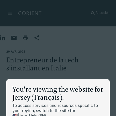
Retour à la page d’accueil
Associés
Menu
Modifier
Partager sur LinkedIn
Partager par e-mail
Imprimer la page
Partager
29 AVR. 2026
Entrepreneur de la tech
s’installant en Italie
La situation
You're viewing the website for
Jersey (Français).
Un entrepreneur autodidacte a connu une augmentation
soudaine de sa fortune grâce au succès de son entreprise
To access services and resources specific to
technologique. Il souhaitait s’installer dans une juridiction
your region, switch to the site for
offrant un régime fiscal plus favorable et a étudié plusieurs
options. Il a décidé de s’installer en Italie pour plusieurs