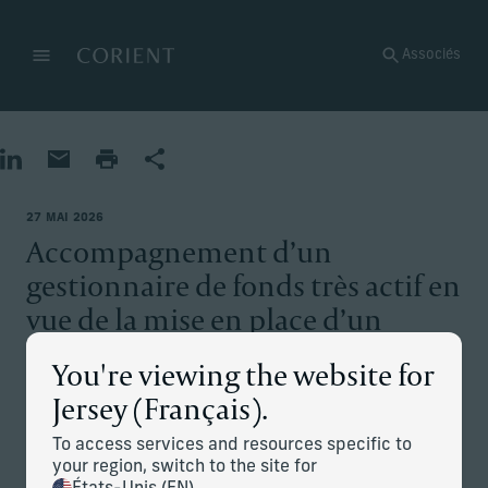
Retour à la page d’accueil
Associés
Menu
Modifier
Partager sur LinkedIn
Partager par e-mail
Imprimer la page
Partager
27 MAI 2026
Accompagnement d’un
gestionnaire de fonds très actif en
vue de la mise en place d’un
Private Office aux États-Unis
You're viewing the website for
Jersey (Français).
La situation
To access services and resources specific to
your region, switch to the site for
Un gestionnaire de fonds très prospère, résident américain,