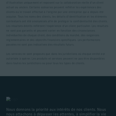
d’illustration uniquement et reposent sur la collaboration réelle d’un client
actuel ou ancien. Certains scénarios peuvent refléter les expériences des
clients ou le travail effectué à l’origine par une entreprise qui a depuis été
acquise. Tous les noms des clients, les détails d’identification et les éléments
contextuels ont été anonymisés afin de protéger la confidentialité des clients.
Les résultats décrits reflètent l’expérience d’un client particulier. Les résultats
ne sont pas garantis et peuvent varier en fonction des circonstances
individuelles de chaque client, des conditions du marché, des exigences
réglementaires et des objectifs financiers spécifiques. Les performances
passées ne sont pas indicatives des résultats futurs.
Les services ne sont proposés que dans les juridictions où chaque entité est
autorisée à opérer. Les produits et services peuvent ne pas être disponibles
dans toutes les juridictions ou pour tous les types de clients.
Nous donnons la priorité aux intérêts de nos clients. Nous
nous attachons à dépasser les attentes, à simplifier la vie