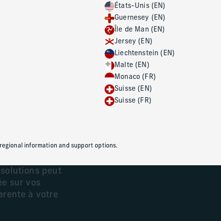
États-Unis (EN)
Guernesey (EN)
Île de Man (EN)
our les
Jersey (EN)
Liechtenstein (EN)
Malte (EN)
aisées
Monaco (FR)
Suisse (EN)
Suisse (FR)
nçus avec
uci du détail —
es familles
Engagement familial
 vie. De la
 regional information and support options.
lanification
 solutions peut
ée sur vos
arente à votre
En savoir plus