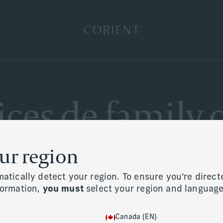
Retour à la page d’accueil
ices de family o
our region
atically detect your region. To ensure you're direct
formation,
you must
select your region and language
Canada (EN)