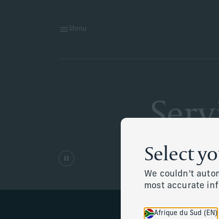
Menu
Serv
Select y
We couldn't autom
most accurate in
Afrique du Sud (EN)