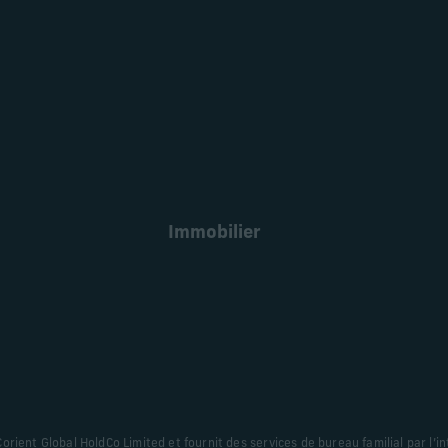
En savoir plus
Immobilier
En savoir plus
ient Global HoldCo Limited et fournit des services de bureau familial par l’int