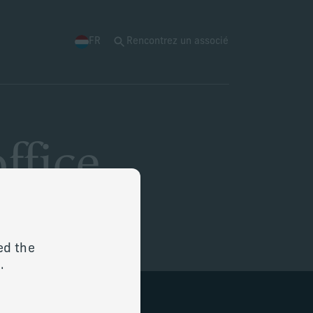
FR
Rencontrez un associé
ffice
ed the
.