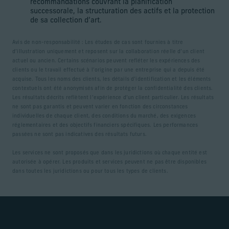
recommandations couvrant la planification
successorale, la structuration des actifs et la protection
de sa collection d’art.
Avis de non-responsabilité : Les études de cas sont fournies à titre
d’illustration uniquement et reposent sur la collaboration réelle d’un client
actuel ou ancien. Certains scénarios peuvent refléter les expériences des
clients ou le travail effectué à l’origine par une entreprise qui a depuis été
acquise. Tous les noms des clients, les détails d’identification et les éléments
contextuels ont été anonymisés afin de protéger la confidentialité des clients.
Les résultats décrits reflètent l’expérience d’un client particulier. Les résultats
ne sont pas garantis et peuvent varier en fonction des circonstances
individuelles de chaque client, des conditions du marché, des exigences
réglementaires et des objectifs financiers spécifiques. Les performances
passées ne sont pas indicatives des résultats futurs.
Les services ne sont proposés que dans les juridictions où chaque entité est
autorisée à opérer. Les produits et services peuvent ne pas être disponibles
dans toutes les juridictions ou pour tous les types de clients.