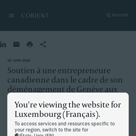
Retour à la page d’accueil
Associés
Menu
Modifier
Partager sur LinkedIn
Partager par e-mail
Imprimer la page
Partager
10 JUIN 2026
Soutien à une entrepreneure
canadienne dans le cadre de son
déménagement de Genève aux
États-Unis
You're viewing the website for
Luxembourg (Français).
La situation
To access services and resources specific to
your region, switch to the site for
Une entrepreneure et propriétaire d’entreprise canadienne