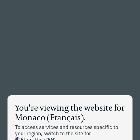
Retour à la page d’accueil
Associés
Menu
Modifier
Détails des nouvelles
You're viewing the website for
Corient S'entoure de L'équipe de
Monaco (Français).
Conseil de Messick Peacock &
To access services and resources specific to
Associates, Située à Dallas
your region, switch to the site for