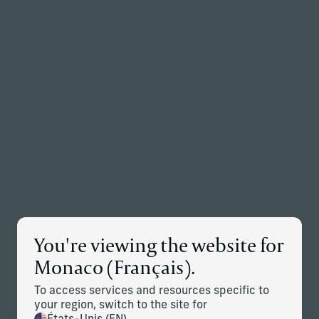
Retour à la page d’accueil
Associés
Menu
Modifier
Navigation sur le plan
du site
You're viewing the website for
Monaco (Français).
To access services and resources specific to
Nous contacter
your region, switch to the site for