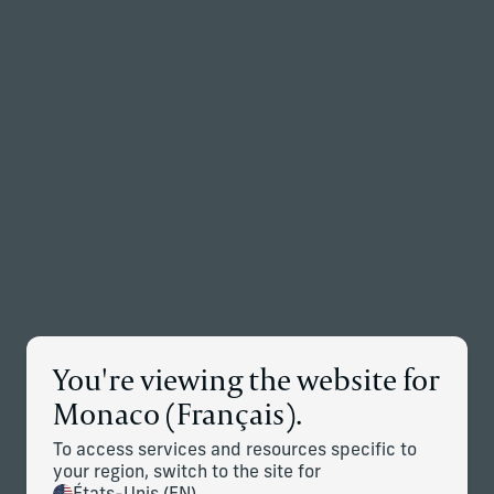
Retour à la page d’accueil
Associés
Menu
Modifier
Détails des nouvelles
You're viewing the website for
Corient Entre sur le Marché
Monaco (Français).
Canadien, Poursuivant son
Expansion Mondiale
To access services and resources specific to
your region, switch to the site for