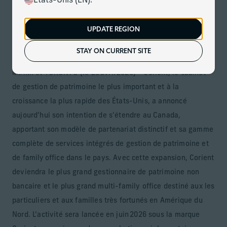
États-Unis (EN).
Le 29 avril 2026
Télécharger
UPDATE REGION
Le cabinet étend son partenariat privé pour répondre aux
besoins complexes des familles canadiennes fortunées
STAY ON CURRENT SITE
MIAMI et TORONTO (le 29 avril 2026) – Corient, le cabinet
de gestion de patrimoine le plus important et à la
croissance la plus rapide des États-Unis, a annoncé
aujourd’hui son intention de s’étendre au Canada,
apportant son modèle de partenariat distinctif et sa gamme
complète de services intégrés de gestion de patrimoine et
de family office dans le pays. Avec cette expansion, Corient
deviendra le plus grand gestionnaire de patrimoine non
bancaire et le plus grand multi-family office destiné aux les
particuliers et aux familles très fortunés en Amérique du
Nord. L’activité sera lancée en juin 2026 sous la marque