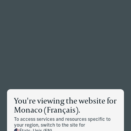
Retour à la page d’accueil
Associés
Menu
Modifier
Détails des nouvelles
You're viewing the website for
Corient va Acquérir H.M. Payson,
Monaco (Français).
le Plus Grand Conseiller en
To access services and resources specific to
Investissement Enregistré du
your region, switch to the site for