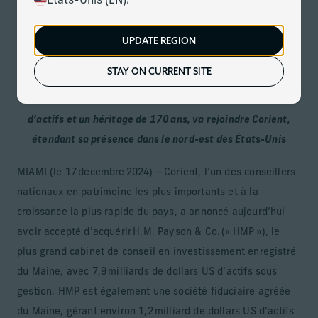
États-Unis (EN).
Maine
UPDATE REGION
Le 17 decembre 2024
Télécharger
STAY ON CURRENT SITE
Un cabinet situé à Portland, avec 7,9 milliards de dollars US
d’actifs et un héritage de 170 ans, va rejoindre Corient,
étendant sa présence dans le nord-est des États-Unis
MIAMI (le 17 décembre 2024) – Corient, l’un des conseillers
nationaux en patrimoine les plus importants et à la
croissance la plus rapide du pays, a annoncé aujourd’hui
avoir accepté d’acquérir H.M. Payson & Co. (« HMP »), le
plus grand cabinet de conseil en investissement enregistré
du Maine, avec 7,9 milliards de dollars US d’actifs sous
gestion. HMP est également une société fiduciaire agréée
du Maine, gérant environ 1,2 milliard de dollars US d’actifs