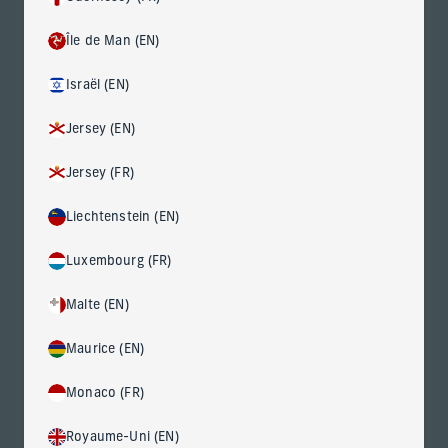
croissant de la part de clients souhaitant intégrer l’art dans
l’ensemble de leurs portefeuilles.
Île de Man (EN)
S’il existe de nombreux genres artistiques qui méritent
l’attention, l’une des grandes tendances récentes consiste
Israël (EN)
à s’intéresser aux artistes méconnus (et donc
potentiellement sous-évalués). En particulier, les femmes
Jersey (EN)
artistes, les artistes autochtones, les artistes africains, y
compris ceux de la diaspora africaine, ainsi que d’autres
créateurs historiquement moins prisés, sont à l’origine de
Jersey (FR)
changements significatifs sur le marché mondial de l’art.
Liechtenstein (EN)
De ce fait, les institutions et les collectionneurs privés
comblent désormais ces lacunes et investissent dans des
artistes sous-évalués, dans le cadre d’un rééquilibrage
Luxembourg (FR)
dynamique du marché mondial de l’art, sous l’influence de
mouvements marquants, tels que Black Lives Matter et les
Malte (EN)
Guerilla Girls.
Maurice (EN)
Un mouvement international est
Monaco (FR)
apparu
Royaume-Uni (EN)