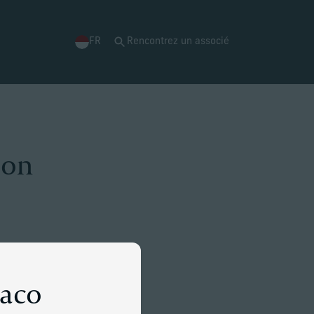
FR
Rencontrez un associé
son
naco