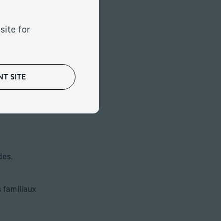
nte qui s’est récemment
nté vers notre cabinet.
site for
T SITE
des.
s familiaux