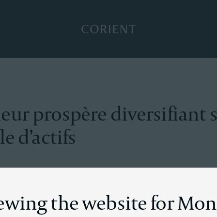
Retour à la page d’accueil
eur prospère diversifiant 
e d’actifs
n
iewing the website for Mo