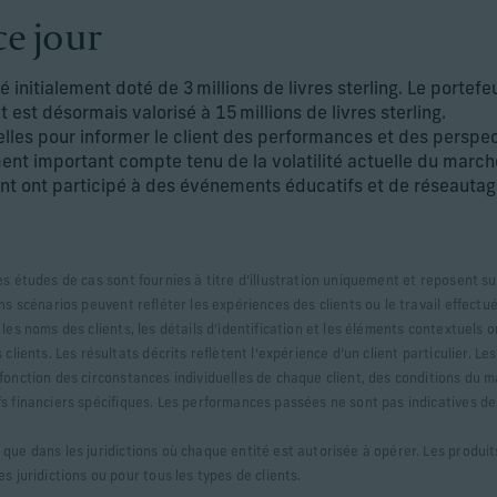
ce jour
té initialement doté de 3 millions de livres sterling. Le portefe
t est désormais valorisé à 15 millions de livres sterling.
elles pour informer le client des performances et des perspe
ment important compte tenu de la volatilité actuelle du march
ent ont participé à des événements éducatifs et de réseautage
es études de cas sont fournies à titre d’illustration uniquement et reposent sur
ins scénarios peuvent refléter les expériences des clients ou le travail effectué
 les noms des clients, les détails d’identification et les éléments contextuels 
 clients. Les résultats décrits reflètent l’expérience d’un client particulier. Le
 fonction des circonstances individuelles de chaque client, des conditions du 
s financiers spécifiques. Les performances passées ne sont pas indicatives des
que dans les juridictions où chaque entité est autorisée à opérer. Les produi
es juridictions ou pour tous les types de clients.