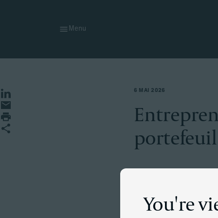
Menu
6 MAI 2026
Partager sur LinkedIn
Partager par e-mail
Entrepren
Imprimer la page
Partager
portefeuill
La situatio
You're v