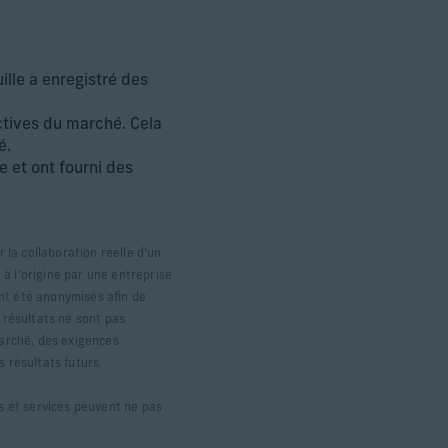
uille a enregistré des
ctives du marché. Cela
é.
 et ont fourni des
 la collaboration réelle d’un
 à l’origine par une entreprise
ont été anonymisés afin de
s résultats ne sont pas
marché, des exigences
 résultats futurs.
ts et services peuvent ne pas