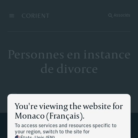
Retour à la page d’accueil
Associés
Menu
Modifier
Personnes en instance
de divorce
You're viewing the website for
Monaco (Français).
To access services and resources specific to
Une meilleure visibilité financière lors
your region, switch to the site for