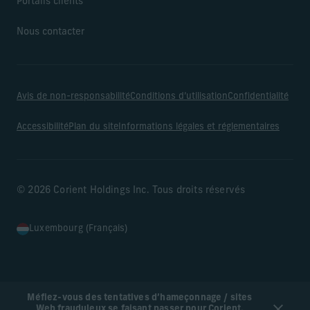
Portails clients
Nous contacter
Avis de non-responsabilité
Conditions d’utilisation
Confidentialité
Accessibilité
Plan du site
Informations légales et réglementaires
© 2026 Corient Holdings Inc. Tous droits réservés
Luxembourg (Français)
Méfiez-vous des tentatives d’hameçonnage / sites
Web frauduleux se faisant passer pour Corient.