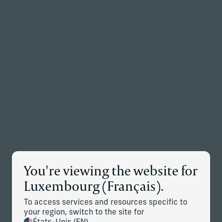
Retour à la page d’accueil
Associés
Menu
Modifier
Détails des nouvelles
You're viewing the website for
Corient Acquiert Ensemble
Luxembourg (Français).
Capital (1,8 Milliard de Dollars US
To access services and resources specific to
D’actifs), Renforçant Ainsi sa
your region, switch to the site for