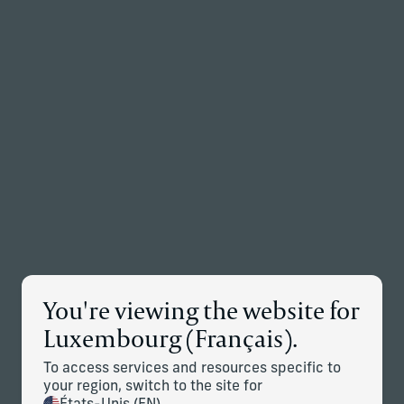
Retour à la page d’accueil
Associés
Menu
Modifier
Détails des Nouvelles
You're viewing the website for
Corient finalise les acquisitions
Luxembourg (Français).
de Stonehage Fleming et
To access services and resources specific to
Stanhope Capital Group ; les
your region, switch to the site for