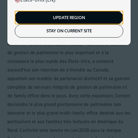
États-Unis (EN).
Le 29 avril 2026
Télécharger
UPDATE REGION
Le cabinet étend son partenariat privé pour répondre aux
besoins complexes des familles canadiennes fortunées
STAY ON CURRENT SITE
MIAMI et TORONTO (le 29 avril 2026) – Corient, le cabinet
de gestion de patrimoine le plus important et à la
croissance la plus rapide des États-Unis, a annoncé
aujourd’hui son intention de s’étendre au Canada,
apportant son modèle de partenariat distinctif et sa gamme
complète de services intégrés de gestion de patrimoine et
de family office dans le pays. Avec cette expansion, Corient
deviendra le plus grand gestionnaire de patrimoine non
bancaire et le plus grand multi-family office destiné aux les
particuliers et aux familles très fortunés en Amérique du
Nord. L’activité sera lancée en juin 2026 sous la marque