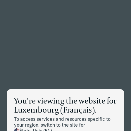
Retour à la page d’accueil
Associés
Menu
Modifier
Détails des nouvelles
You're viewing the website for
Corient Entre sur le Marché
Luxembourg (Français).
Canadien, Poursuivant son
Expansion Mondiale
To access services and resources specific to
your region, switch to the site for