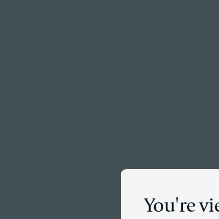
Menu
Dét
You're v