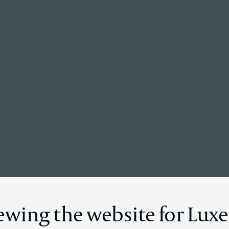
Retour à la page d’accueil
ails des nouve
iewing the website for Lu