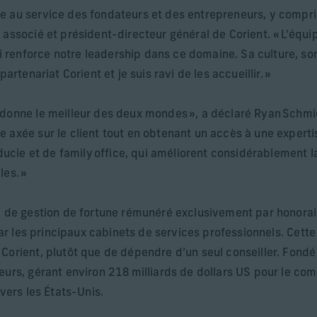
e au service des fondateurs et des entrepreneurs, y compr
associé et président-directeur général de Corient. « L'équip
renforce notre leadership dans ce domaine. Sa culture, so
artenariat Corient et je suis ravi de les accueillir. »
 donne le meilleur des deux mondes », a déclaré Ryan Schmid
 axée sur le client tout en obtenant un accès à une experti
iducie et de family office, qui améliorent considérablement 
les. »
re de gestion de fortune rémunéré exclusivement par honora
 par les principaux cabinets de services professionnels. Cett
 Corient, plutôt que de dépendre d’un seul conseiller. Fond
urs, gérant environ 218 milliards de dollars US pour le comp
avers les États-Unis.