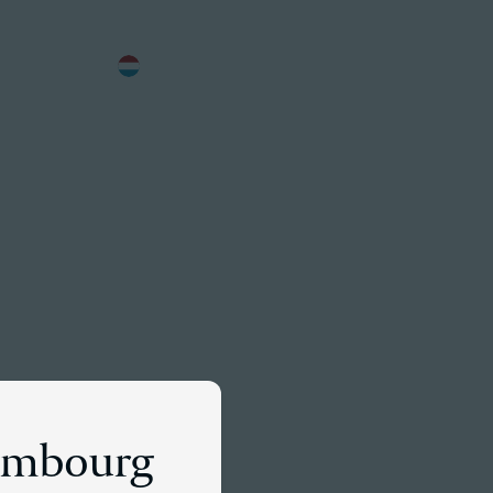
FR
Rencontrez un associé
lles
xembourg