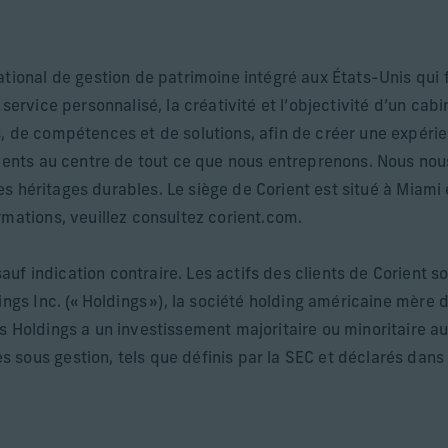
ational de gestion de patrimoine intégré aux États-Unis qui 
 service personnalisé, la créativité et l’objectivité d’un ca
s, de compétences et de solutions, afin de créer une expér
lients au centre de tout ce que nous entreprenons. Nous nou
r des héritages durables. Le siège de Corient est situé à Mia
rmations, veuillez consultez corient.com.
uf indication contraire. Les actifs des clients de Corient 
ings Inc. (« Holdings »), la société holding américaine mère 
s Holdings a un investissement majoritaire ou minoritaire au
sous gestion, tels que définis par la SEC et déclarés dans