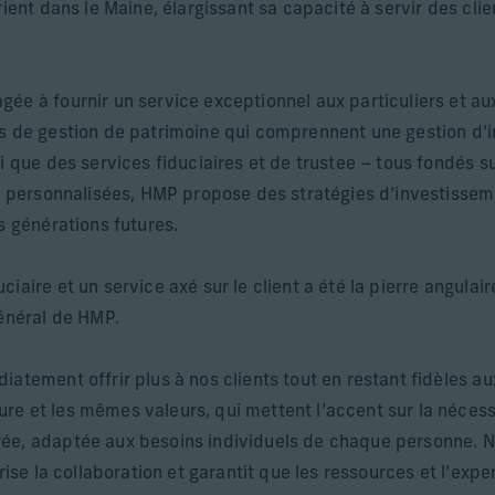
rient dans le Maine, élargissant sa capacité à servir des cli
ée à fournir un service exceptionnel aux particuliers et aux
ts de gestion de patrimoine qui comprennent une gestion d’i
i que des services fiduciaires et de trustee – tous fondés s
ns personnalisées, HMP propose des stratégies d’investissem
s générations futures.
iaire et un service axé sur le client a été la pierre angulai
général de HMP.
iatement offrir plus à nos clients tout en restant fidèles a
e et les mêmes valeurs, qui mettent l’accent sur la nécess
rée, adaptée aux besoins individuels de chaque personne.
rise la collaboration et garantit que les ressources et l’expe