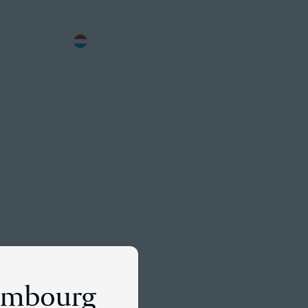
FR
Rencontrez un associé
lles
xembourg