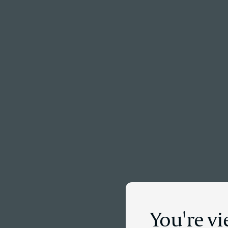
Menu
Dét
You're v