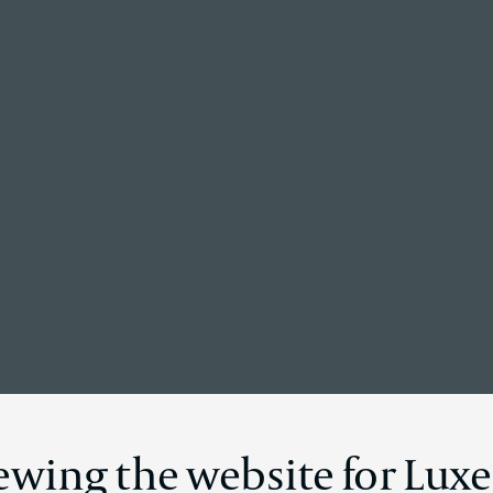
Retour à la page d’accueil
ails des nouve
iewing the website for Lu