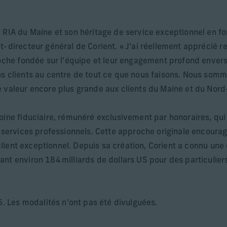
 RIA du Maine et son héritage de service exceptionnel en fon
-directeur général de Corient. « J’ai réellement apprécié ren
roche fondée sur l’équipe et leur engagement profond envers 
os clients au centre de tout ce que nous faisons. Nous som
 valeur encore plus grande aux clients du Maine et du Nord-
oine fiduciaire, rémunéré exclusivement par honoraires, qui 
 services professionnels. Cette approche originale encourage 
e client exceptionnel. Depuis sa création, Corient a connu un
nt environ 184 milliards de dollars US pour des particuliers
5. Les modalités n’ont pas été divulguées.