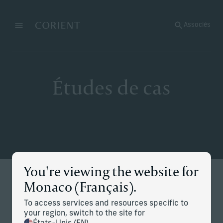
Retour à la page d’accueil
Associés
Menu
Modifier
Études de cas
You're viewing the website for
Analyses
Études de cas
Monaco (Français).
To access services and resources specific to
your region, switch to the site for