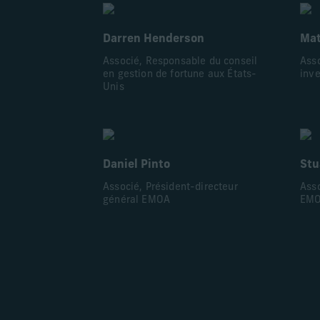
Darren Henderson
Mat
Associé, Responsable du conseil
Asso
en gestion de fortune aux États-
inv
Unis
Daniel Pinto
Stu
Associé, Président-directeur
Asso
général EMOA
EM