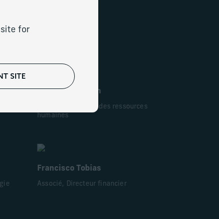
site for
T SITE
Manisha Burman
Associé, directrice des ressources
humaines
Francisco Tobias
égie
Associé, Directeur financier