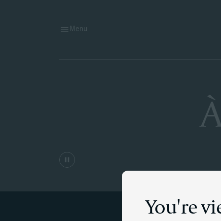
Menu
À
You're v