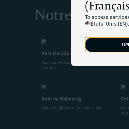
(Français
Notre équipe d
To access services
États-Unis (EN)
UP
Kurt MacAlpine
Leo
Associé, Président-directeur
Asso
général
Andrew Holmberg
Pet
Associé, directeur des solutions
Ass
et a