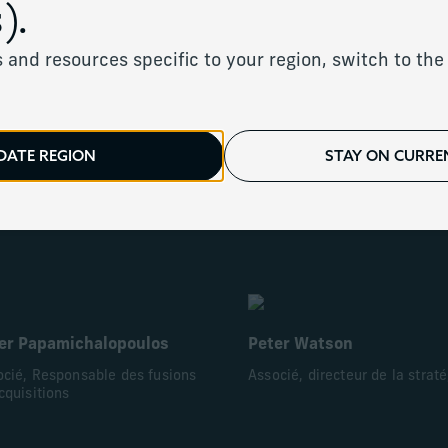
).
e direction
 and resources specific to your region, switch to the 
.
DATE REGION
STAY ON CURREN
nard L.C. Gullan
Julie Silcox
cié, Directeur des opérations
Associé, directrice marketing
er Papamichalopoulos
Peter Watson
ocié, Responsable des fusions
Associé, directeur de la strat
cquisitions