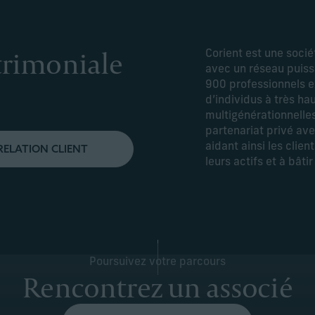
trimoniale
Corient est une socié
avec un réseau puiss
900 professionnels e
d’individus à très ha
multigénérationnelle
partenariat privé ave
aidant ainsi les clien
RELATION CLIENT
leurs actifs et à bâti
Poursuivez votre parcours
Rencontrez un associé