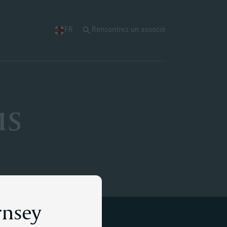
FR
Rencontrez un associé
us
rnsey