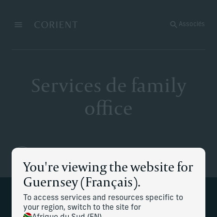
Retour à la page d’accueil
Associés
Menu
Modifier
Services de family
office
You're viewing the website for
Guernsey (Français).
Services de family office
To access services and resources specific to
your region, switch to the site for