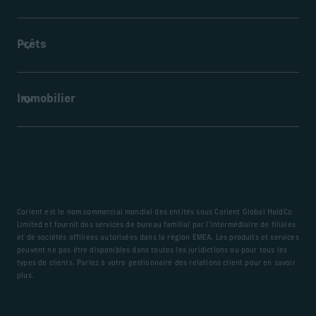
aux fondations.
En savoir plus
Nous aidons les familles à élaborer des plans qui aident
Prêts
leurs prochaines générations à préserver l’héritage familial
et les valeurs qui comptent.
En savoir plus
Soutien complet au financement de la dette pour tous les
Immobilier
types de prêts et les exigences spécifiques en matière de
souscription.
En savoir plus
Corient peut superviser et assurer la gouvernance de
projet sur tous les aspects d'un projet immobilier, de la
planification à la clôture.
En savoir plus
Corient est le nom commercial mondial des entités sous Corient Global HoldCo
Limited et fournit des services de bureau familial par l’intermédiaire de filiales
et de sociétés affiliées autorisées dans la région EMEA. Les produits et services
peuvent ne pas être disponibles dans toutes les juridictions ou pour tous les
types de clients. Parlez à votre gestionnaire des relations client pour en savoir
plus.