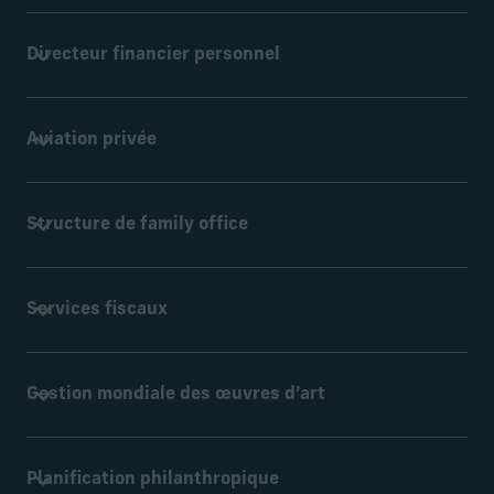
Directeur financier personnel
Une équipe dédiée qui fournit une assistance de premier
Aviation privée
ordre pour la gestion financière, le reporting, etc.
En savoir plus
Grâce aux partenariats avec de grands acteurs de
Structure de family office
l’aviation, certains clients peuvent profiter de l’exclusivité
et de la flexibilité de l’aviation privée à prix d’entreprise.
En savoir plus
Pour créer ou optimiser un Family office, nous vous
Services fiscaux
accompagnons de bout en bout, de la stratégie et mise en
place opérationnelle à la planification multigénérationnelle.
En savoir plus
Planification fiscale globale, préparation et gestion
Gestion mondiale des œuvres d’art
continue pour vous aider à répondre à vos besoins
fiscaux.
En savoir plus
Nous offrons des services de management de l’art
Planification philanthropique
complets aux collectionneurs d’art privés, aux familles et