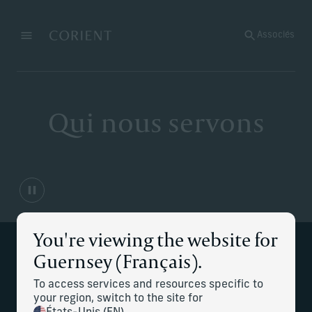
Retour à la page d’accueil
Associés
Menu
Modifier
Qui nous servons
You're viewing the website for
Guernsey (Français).
Nos experts permettent de délivrer des
conseils patrimoniaux personnalisés,
To access services and resources specific to
your region, switch to the site for
alignés sur votre mode de vie, vos