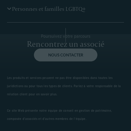
En savoir plus
Le groupe d’investisseurs professionnels Corient se
Personnes et familles LGBTQ+
consacre à conseiller et à soutenir les besoins uniques
des fondateurs et des dirigeants de certaines des
principales sociétés de gestion d’actifs alternatifs.
En savoir plus
Nous disposons de l’expérience et des connaissances
Poursuivez votre parcours
nécessaires pour aider les personnes LGBTQ+ et leurs
Rencontrez un associé
familles à tirer parti des politiques en vigueur
aujourd’hui en matière de mariage, de fiscalité, de
succession et de soins de santé afin de bâtir leur
NOUS CONTACTER
patrimoine de manière plus efficace.
En savoir plus
Les produits et services peuvent ne pas être disponibles dans toutes les
juridictions ou pour tous les types de clients. Parlez à votre responsable de la
relation client pour en savoir plus.
Ce site Web présente notre équipe de conseil en gestion de patrimoine,
composée d’associés et d’autres membres de l’équipe.