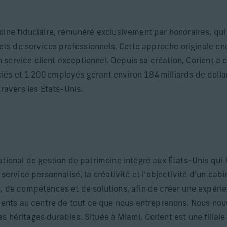
oine fiduciaire, rémunéré exclusivement par honoraires, qui
nets de services professionnels. Cette approche originale enc
 un service client exceptionnel. Depuis sa création, Corient a
s et 1 200 employés gérant environ 184 milliards de dollars
travers les États-Unis.
ational de gestion de patrimoine intégré aux États-Unis qui 
 service personnalisé, la créativité et l’objectivité d’un ca
s, de compétences et de solutions, afin de créer une expér
lients au centre de tout ce que nous entreprenons. Nous nou
des héritages durables. Située à Miami, Corient est une filiale 