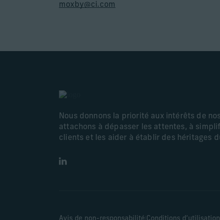
moxby@ci.com
Nous donnons la priorité aux intérêts de no
attachons à dépasser les attentes, à simplif
clients et les aider à établir des héritages 
LinkedIn
|
Avis de non-responsabilité
Conditions d’utilisation