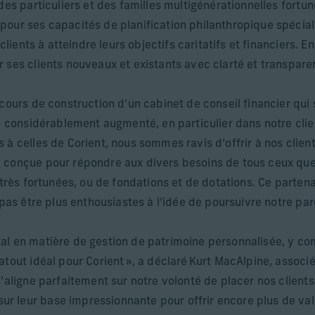
des particuliers et des familles multigénérationnelles fortu
pour ses capacités de planification philanthropique spécia
 clients à atteindre leurs objectifs caritatifs et financiers.
 ses clients nouveaux et existants avec clarté et transpare
cours de construction d’un cabinet de conseil financier qui s
a considérablement augmenté, en particulier dans notre clien
 à celles de Corient, nous sommes ravis d’offrir à nos clie
 conçue pour répondre aux divers besoins de tous ceux que 
 très fortunées, ou de fondations et de dotations. Ce parten
 pas être plus enthousiastes à l’idée de poursuivre notre pa
al en matière de gestion de patrimoine personnalisée, y com
atout idéal pour Corient », a déclaré Kurt MacAlpine, associ
s’aligne parfaitement sur notre volonté de placer nos clients
 leur base impressionnante pour offrir encore plus de valeu