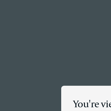
Menu
Dét
You're v