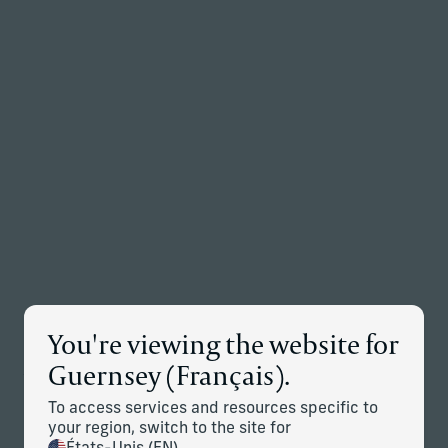
Retour à la page d’accueil
Associés
Menu
Modifier
Détails des nouvelles
You're viewing the website for
Corient Annonce L’acquisition de
Guernsey (Français).
Vivaldi Capital Management
To access services and resources specific to
Le 9 avril 2026
your region, switch to the site for