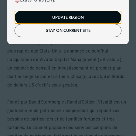
États-Unis (EN).
Télécharger
Le cabinet renforce son modèle de partenariat privé et
UPDATE REGION
ajoute 5,6 milliards de dollars US d’actifs gérés
STAY ON CURRENT SITE
MIAMI (le 9 avril 2026) – Corient, le cabinet de gestion de
patrimoine intégré le plus important et à la croissance la
plus rapide aux États-Unis, a annoncé aujourd’hui
l’acquisition de Vivaldi Capital Management (« Vivaldi »),
un cabinet de conseil en investissement de premier plan
dont le siège social est situé à Chicago, avec 5,6 milliards
de dollars US d’actifs sous gestion.
Fondé par David Sternberg et Randal Golden, Vivaldi est un
gestionnaire de patrimoine indépendant qui répond aux
besoins de particuliers et de familles fortunés et très
fortunés. Le cabinet propose des services complets de