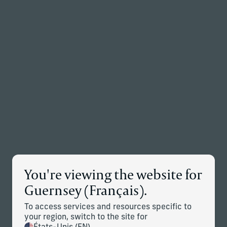
Retour à la page d’accueil
Associés
Menu
Modifier
Détails des nouvelles
You're viewing the website for
Corient Entre sur le Marché
Guernsey (Français).
Canadien, Poursuivant son
Expansion Mondiale
To access services and resources specific to
your region, switch to the site for