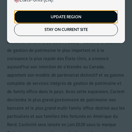
États-Unis (EN).
Le 29 avril 2026
Télécharger
UPDATE REGION
Le cabinet étend son partenariat privé pour répondre aux
besoins complexes des familles canadiennes fortunées
STAY ON CURRENT SITE
MIAMI et TORONTO (le 29 avril 2026) – Corient, le cabinet
de gestion de patrimoine le plus important et à la
croissance la plus rapide des États-Unis, a annoncé
aujourd’hui son intention de s’étendre au Canada,
apportant son modèle de partenariat distinctif et sa gamme
complète de services intégrés de gestion de patrimoine et
de family office dans le pays. Avec cette expansion, Corient
deviendra le plus grand gestionnaire de patrimoine non
bancaire et le plus grand multi-family office destiné aux les
particuliers et aux familles très fortunés en Amérique du
Nord. L’activité sera lancée en juin 2026 sous la marque