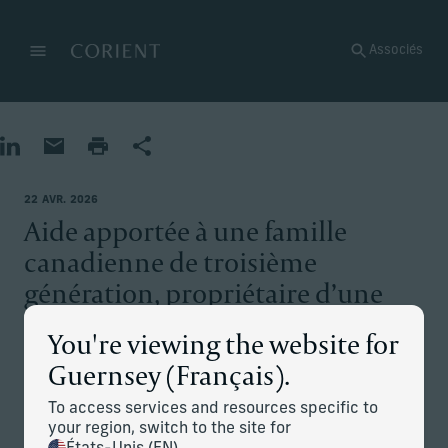
Retour à la page d’accueil
Associés
Menu
Modifier
Partager sur LinkedIn
Partager par e-mail
Imprimer la page
Partager
22 AVR. 2026
Aide apportée à une famille
canadienne de troisième
génération, propriétaire d’une
entreprise, pour mettre en place
You're viewing the website for
des structures de gouvernance
Guernsey (Français).
formelles
To access services and resources specific to
your region, switch to the site for