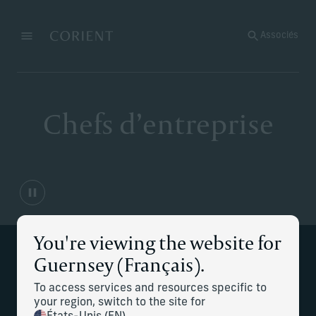
Retour à la page d’accueil
Associés
Menu
Modifier
Chefs d’entreprise
You're viewing the website for
Guernsey (Français).
Planification patrimoniale stratégique
à chaque étape de la détention.
To access services and resources specific to
your region, switch to the site for