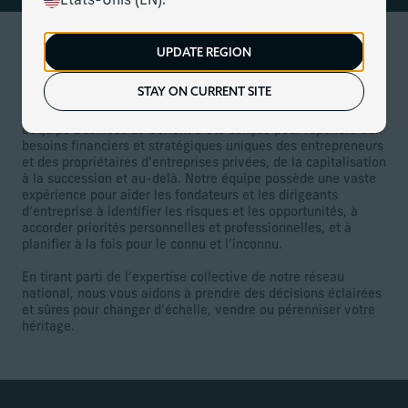
États-Unis (EN).
UPDATE REGION
Services pour les chefs
d’entreprise
STAY ON CURRENT SITE
L’équipe Business de Corient a été conçue pour répondre aux
besoins financiers et stratégiques uniques des entrepreneurs
et des propriétaires d’entreprises privées, de la capitalisation
à la succession et au-delà. Notre équipe possède une vaste
expérience pour aider les fondateurs et les dirigeants
d’entreprise à identifier les risques et les opportunités, à
accorder priorités personnelles et professionnelles, et à
planifier à la fois pour le connu et l’inconnu.
En tirant parti de l’expertise collective de notre réseau
national, nous vous aidons à prendre des décisions éclairées
et sûres pour changer d’échelle, vendre ou pérenniser votre
héritage.