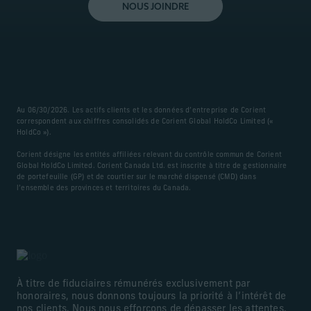
NOUS JOINDRE
Au 06/30/2026. Les actifs clients et les données d’entreprise de Corient
correspondent aux chiffres consolidés de Corient Global HoldCo Limited («
HoldCo »).
Corient désigne les entités affiliées relevant du contrôle commun de Corient
Global HoldCo Limited. Corient Canada Ltd. est inscrite à titre de gestionnaire
de portefeuille (GP) et de courtier sur le marché dispensé (CMD) dans
l’ensemble des provinces et territoires du Canada.
À titre de fiduciaires rémunérés exclusivement par
honoraires, nous donnons toujours la priorité à l’intérêt de
nos clients. Nous nous efforçons de dépasser les attentes,