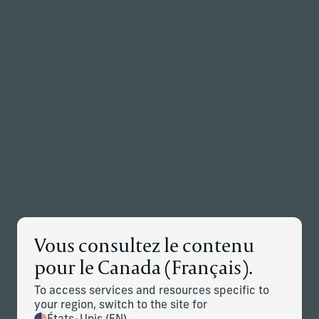
Retour à la page d’accueil
Associés
Menu
Modifier
Nouvelles mondiales
Vous consultez le contenu
28 JUILL. 2026
pour le Canada (Français).
Corient poursuit son expansion à New York
avec l’ajout de Seven Bridges Advisors
To access services and resources specific to
Télécharger le PDF
your region, switch to the site for
30 JUIN 2026