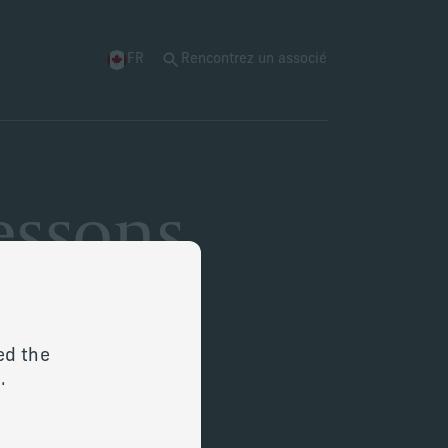
FR
Rencontrez un associé
essons
armonie avec votre vie, vos
ed the
.