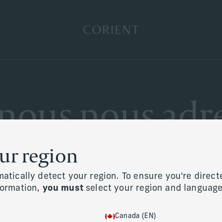
Retour à la page d’accueil
 nous nous adr
our region
 aident à offrir des conseils fiduciaires personnalisés, en h
valeurs et votre héritage, à chaque étape de votre parcours.
atically detect your region. To ensure you're direct
formation,
you must
select your region and language
Canada (EN)