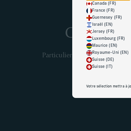
Canada (FR)
France (FR)
Guernesey (FR)
Clients m
Israël (EN)
Jersey (FR)
Luxembourg (FR)
Maurice (EN)
Particuliers et familles
Royaume-Uni (EN)
Suisse (DE)
Suisse (IT)
Votre sélection mettra à j