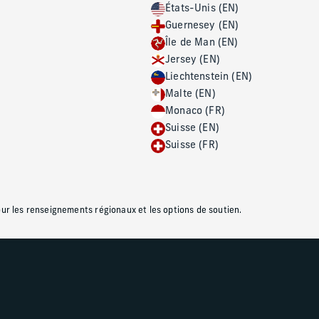
États-Unis (EN)
Guernesey (EN)
Île de Man (EN)
ondiaux aux besoins
Jersey (EN)
Liechtenstein (EN)
Malte (EN)
Monaco (FR)
P
Athlètes et artistes
Suisse (EN)
p
Suisse (FR)
our les renseignements régionaux et les options de soutien.