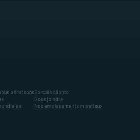
 nous adressons
Portails clients
es
Nous joindre
mondiales
Nos emplacements mondiaux