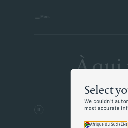
Menu
À qui
Select y
Nos conseillers chevronnés
We couldn't autom
most accurate in
Afrique du Sud (EN)