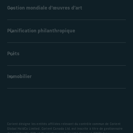
En savoir plus
Planification fiscale holistique, préparation et gestion
Gestion mondiale d’œuvres d’art
continue afin de répondre à vos besoins fiscaux.
En savoir plus
Nous offrons à nos clients un service complet de gestion
Planification philanthropique
d’œuvres d’art destiné aux collectionneurs privés, aux
familles et aux fondations.
En savoir plus
Nous aidons les familles à élaborer des plans permettant
Prêts
aux générations futures de préserver l’héritage familial et
les valeurs qui leur sont chères.
En savoir plus
Un accompagnement complet en matière de financement
Immobilier
par emprunt, couvrant différents types de prêts et des
besoins de souscription particuliers.
En savoir plus
Corient peut superviser et assurer la gouvernance de tous
les aspects d’un projet immobilier, de la planification à
l’achèvement.
En savoir plus
Corient désigne les entités affiliées relevant du contrôle commun de Corient
Global HoldCo Limited. Corient Canada Ltd. est inscrite à titre de gestionnaire