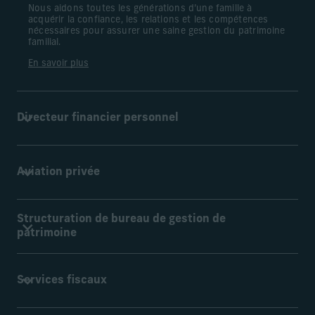
Nous aidons toutes les générations d’une famille à
acquérir la confiance, les relations et les compétences
nécessaires pour assurer une saine gestion du patrimoine
familial.
En savoir plus
Directeur financier personnel
Une équipe spécialisée offrant un accompagnement
Aviation privée
hautement personnalisé en matière de gestion financière,
de comptabilité, de production de rapports et plus encore.
En savoir plus
Structuration de bureau de gestion de
Grâce aux partenariats avec de grands acteurs de
patrimoine
l’aviation, certains clients peuvent profiter de l’exclusivité
et de la flexibilité de l’aviation privée à prix d’entreprise.
En savoir plus
Pour créer ou optimiser un Family office, nous vous
Services fiscaux
accompagnons de bout en bout, de la stratégie et mise en
place opérationnelle à la planification multigénérationnelle.