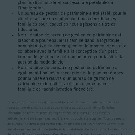
planification fiscale et successorale préalables à
l’immigration.
Un bureau de gestion de patrimoine a été établi pour le
client et assure un soutien continu à deux fiducies
familiales pour lesquelles nous agissons à titre de
fiduciaires.
Notre équipe de bureau de gestion de patrimoine est
disponible pour épauler la famille dans la logistique
administrative du déménagement le moment venu, et a
collaboré avec la famille à la conception d’un petit
bureau de gestion de patrimoine privé pour faciliter la
gestion du mode de vie.
Notre équipe de bureau de gestion de patrimoine a
également finalisé la conception et le plan par étapes
pour la mise en œuvre d’un bureau de gestion de
patrimoine externalisé, axé sur la gouvernance
familiale et l’administration financière.
Divulgation : Les études de cas sont fournies à titre indicatif seulement et
reposent sur des mandats avec des clients actuels ou anciens. Certains
scénarios peuvent refléter les expériences de clients ou des travaux
initialement réalisés par une société ayant depuis été acquise. Tous les noms
de clients, les détails permettant de les identifier et les éléments contextuels
ont été anonymisés afin de protéger la confidentialité des clients. Les résultats