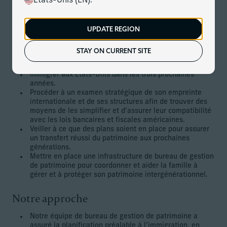
États-Unis (EN).
du régime fiscal de la « remittance basis ». Ses deux
enfants adultes vivent tous deux aux États-Unis avec leurs
jeunes familles. À l’approche de sa retraite, il envisage
UPDATE REGION
d’immigrer aux États-Unis.
STAY ON CURRENT SITE
Les objectifs du client
Immigrer aux États-Unis dans les trois prochaines
années.
Procéder à un examen stratégique de son empreinte
internationale et de ses structures afin de trouver des
moyens de les simplifier et d’assurer leur compatibilité
avec les lois bancaires et fiscales américaines.
Veiller à ce que des plans soient en place pour assurer
un transfert réussi du patrimoine aux prochaines
générations.
Mettre en place une infrastructure de bureau de gestion
de patrimoine pour coordonner et aider la famille à
gérer et à protéger son patrimoine intergénérationnel.
Notre approche
Notre équipe de bureau de gestion de patrimoine a
assuré la planification préalable à l’immigration, en