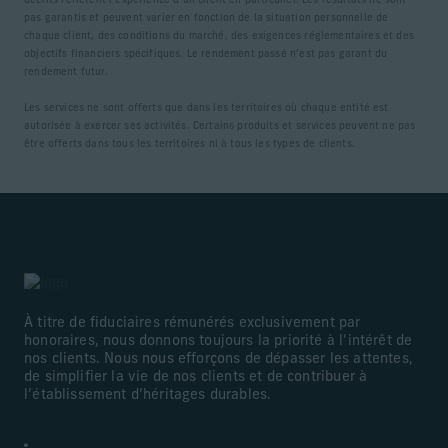
décrits reflètent l’expérience d’un client en particulier. Les résultats ne sont
pas garantis et peuvent varier en fonction de la situation personnelle de
chaque client, des conditions du marché, des exigences réglementaires et des
objectifs financiers spécifiques. Le rendement passé n’est pas garant du
rendement futur.
Les services ne sont offerts que dans les territoires où chaque entité est
autorisée à exercer ses activités. Certains produits et services peuvent ne pas
être offerts dans tous les territoires ni à tous les types de clients.
À titre de fiduciaires rémunérés exclusivement par
honoraires, nous donnons toujours la priorité à l’intérêt de
nos clients. Nous nous efforçons de dépasser les attentes,
de simplifier la vie de nos clients et de contribuer à
l’établissement d’héritages durables.