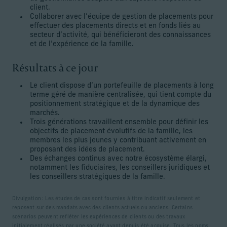
client.
Collaborer avec l’équipe de gestion de placements pour
effectuer des placements directs et en fonds liés au
secteur d’activité, qui bénéficieront des connaissances
et de l’expérience de la famille.
Résultats à ce jour
Le client dispose d’un portefeuille de placements à long
terme géré de manière centralisée, qui tient compte du
positionnement stratégique et de la dynamique des
marchés.
Trois générations travaillent ensemble pour définir les
objectifs de placement évolutifs de la famille, les
membres les plus jeunes y contribuant activement en
proposant des idées de placement.
Des échanges continus avec notre écosystème élargi,
notamment les fiduciaires, les conseillers juridiques et
les conseillers stratégiques de la famille.
Divulgation : Les études de cas sont fournies à titre indicatif seulement et
reposent sur des mandats avec des clients actuels ou anciens. Certains
scénarios peuvent refléter les expériences de clients ou des travaux
initialement réalisés par une société ayant depuis été acquise. Tous les noms