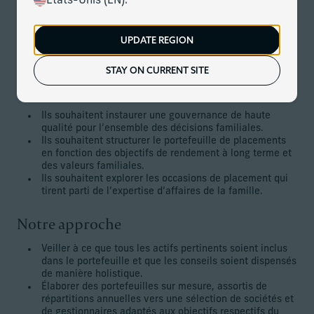
États-Unis (EN).
20 ans. La famille accorde une importance croissante à la
préparation de la prochaine génération pour qu’elle soit en
mesure de gérer des enjeux de placement complexes et de
UPDATE REGION
diriger l’entreprise familiale, tout en restant fidèle à ses
principes.
STAY ON CURRENT SITE
Les objectifs du client
Ils souhaitent instaurer une gouvernance de haute
qualité pour l’ensemble des décisions familiales.
Ils souhaitent structurer le portefeuille de placements
en fonction des objectifs de rendement à long terme et
des valeurs familiales.
Ils souhaitent explorer les occasions de placement qui
tirent parti de l’expertise d’affaires de la famille.
Notre approche
Veiller à ce que tous les actifs pertinents soient inclus
dans le portefeuille et que les conseils soient dispensés
de manière holistique.
Élaborer des portefeuilles sur mesure, assortis de
répartitions annuelles vers une sélection de sociétés et
de gestionnaires adaptés aux objectifs respectifs du