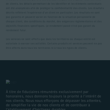
de clients, les détails permettant de les identifier et les éléments contextuels
ont été anonymisés afin de protéger la confidentialité des clients. Les résultats
décrits reflètent l’expérience d’un client en particulier. Les résultats ne sont
pas garantis et peuvent varier en fonction de la situation personnelle de
chaque client, des conditions du marché, des exigences réglementaires et des
objectifs financiers spécifiques. Le rendement passé n’est pas garant du
rendement futur.
Les services ne sont offerts que dans les territoires où chaque entité est
autorisée à exercer ses activités. Certains produits et services peuvent ne pas
être offerts dans tous les territoires ni à tous les types de clients.
À titre de fiduciaires rémunérés exclusivement par
honoraires, nous donnons toujours la priorité à l’intérêt de
nos clients. Nous nous efforçons de dépasser les attentes,
de simplifier la vie de nos clients et de contribuer à
l’établissement d’héritages durables.